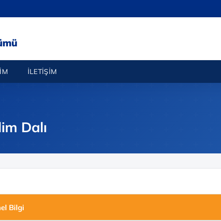
lümü
IM
İLETIŞIM
lim Dalı
l Bilgi