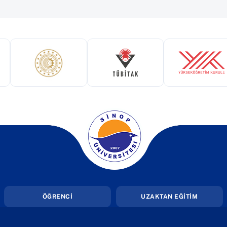
ekmede açılır)
(yeni sekmede açılır)
(yeni sekmede açılır)
(yeni 
(yeni sekmede açılır)
ÖĞRENCİ
UZAKTAN EĞİTİM