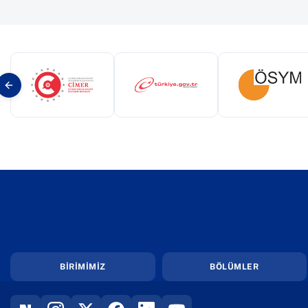
(yeni sekmede açılır)
(yeni sekmede açılır)
(yeni s
BİRİMİMİZ
BÖLÜMLER