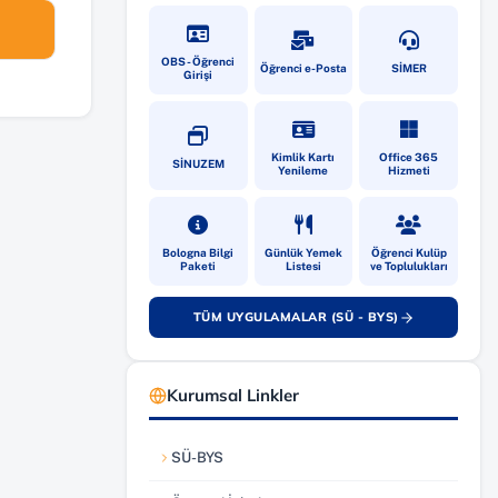
(yeni sekmede açılır)
(yeni sekmede açılır)
(yeni sekmede
OBS - Öğrenci
Öğrenci e-Posta
SİMER
Girişi
(yeni sekmede açılır)
(yeni sekmede açılır)
(yeni sekmede
Kimlik Kartı
Office 365
SİNUZEM
Yenileme
Hizmeti
(yeni sekmede açılır)
(yeni sekmede açılır)
(yeni sekmede
Bologna Bilgi
Günlük Yemek
Öğrenci Kulüp
Paketi
Listesi
ve Toplulukları
TÜM UYGULAMALAR (SÜ - BYS)
(yeni sekmede açılır)
Kurumsal Linkler
SÜ-BYS
(yeni sekmede açılır)