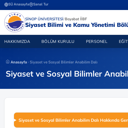
İçeriğe
SÜ Anasayfa
Sanal Tur
(yeni sekmede açılır)
(yeni sekmede açılır)
atla
(YENI SEKMEDE AÇILIR)
SİNOP ÜNİVERSİTESİ
/
Boyabat İİBF
Siyaset Bilimi ve Kamu Yönetimi Bö
HAKKIMIZDA
BÖLÜM KURULU
PERSONEL
EĞIT
Anasayfa
Siyaset ve Sosyal Bilimler Anabilim Dalı
Siyaset ve Sosyal Bilimler Anabi
Siyaset ve Sosyal Bilimler Anabilim Dalı Hakkında Gene