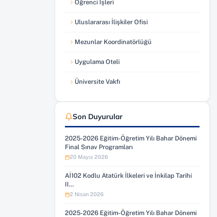
Öğrenci İşleri
(yeni sekmede açılır)
Uluslararası İlişkiler Ofisi
(yeni sekmede açılır)
Mezunlar Koordinatörlüğü
(yeni sekmede açılır)
Uygulama Oteli
(yeni sekmede açılır)
Üniversite Vakfı
(yeni sekmede açılır)
Son Duyurular
2025-2026 Eğitim-Öğretim Yılı Bahar Dönemi
Final Sınav Programları
20 Mayıs 2026
Aİ102 Kodlu Atatürk İlkeleri ve İnkilap Tarihi
II…
2 Nisan 2026
2025-2026 Eğitim-Öğretim Yılı Bahar Dönemi